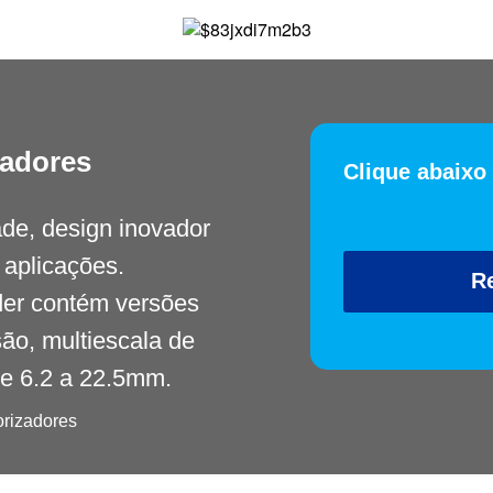
zadores
Clique abaixo
ade, design inovador
aplicações.
R
der contém versões
ão, multiescala de
e 6.2 a 22.5mm.