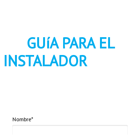
EL
GUíA PARA EL
¡
INSTALADOR
HA
VUELTO!
Rellena el formulario y descarga
la edición actualizada
Nombre*